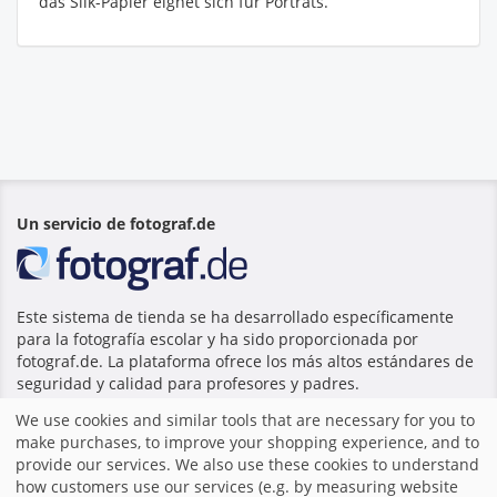
das Silk-Papier eignet sich für Porträts.
Un servicio de fotograf.de
Este sistema de tienda se ha desarrollado específicamente
para la fotografía escolar y ha sido proporcionada por
fotograf.de. La plataforma ofrece los más altos estándares de
seguridad y calidad para profesores y padres.
We use cookies and similar tools that are necessary for you to
make purchases, to improve your shopping experience, and to
Inicio
|
Imprimir
|
Términos y Condiciones
|
Sistema de
provide our services. We also use these cookies to understand
tienda por fotograf.de
|
how customers use our services (e.g. by measuring website